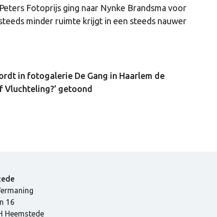
 Peters Fotoprijs ging naar Nynke Brandsma voor
steeds minder ruimte krijgt in een steeds nauwer
rdt in fotogalerie De Gang in Haarlem de
f Vluchteling?’ getoond
tede
Vermaning
n 16
H Heemstede